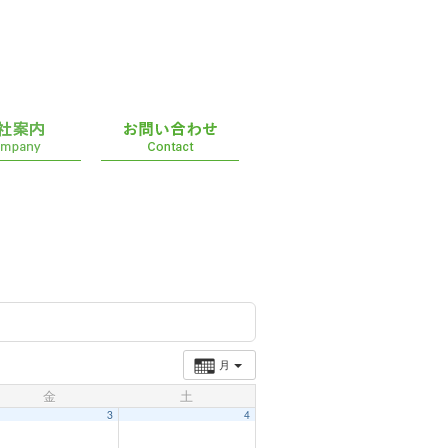
月
金
土
3
4