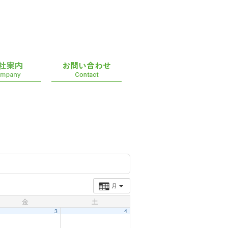
月
金
土
3
4