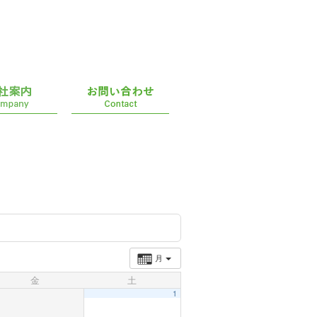
月
金
土
1