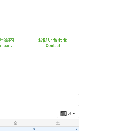
月
金
土
6
7