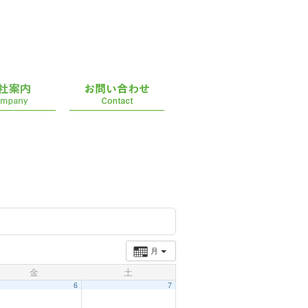
月
金
土
6
7