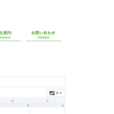
月
金
土
5
6