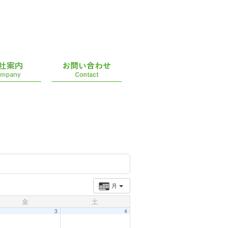
月
金
土
3
4